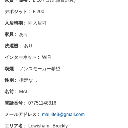
家賃・価格
£ 10 / 日(光熱費込み)
デポジット
£ 200
入居時期
即入居可
家具
あり
洗濯機
あり
インターネット
WiFi
喫煙
ノンスモーカー希望
性別
指定なし
名前
MAI
電話番号
07751148316
メールアドレス
mai.life8@gmail.com
エリア名
Lewisham , Brockly