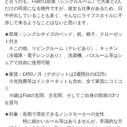
と言うのも、Flatの1部屋（シングルルーム）で大家と2人
だけの同居になる物件ですが、彼女も仕事があるため、日
中外出していることも多く、そんなにライフスタイルに干
渉して来るようなことはないと思います。
★部屋：シングルサイズのベッド、机、椅子、クローゼッ
ト付き
※この他、リビングルーム（テレビあり）、キッチン
（冷蔵庫・電子レンジあり）、洗濯機、バスルーム等はシ
ェアで自由に使用可能
★家賃：£450／月（デポジットは2週間分の£225）
※光熱費等はインターネットも含め、全て家賃にコミコ
ミ
※鍵はFlatの玄関、主玄関、そしてご自身の部屋の3つ
を貸与
★対象：長期で滞在できるノンスモーカーの女性
特に細かいルール等はありませんが、常識的な方