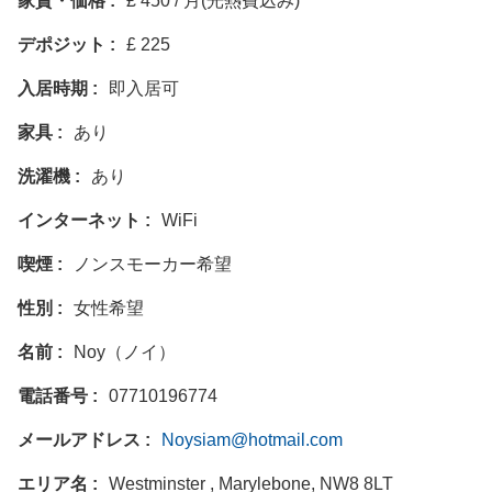
家賃・価格
£ 450 / 月(光熱費込み)
デポジット
£ 225
入居時期
即入居可
家具
あり
洗濯機
あり
インターネット
WiFi
喫煙
ノンスモーカー希望
性別
女性希望
名前
Noy（ノイ）
電話番号
07710196774
メールアドレス
Noysiam@hotmail.com
エリア名
Westminster , Marylebone, NW8 8LT