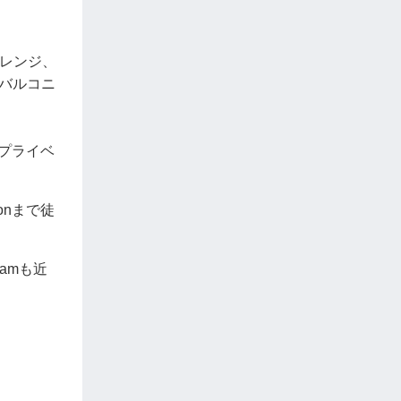
子レンジ、
バルコニ
プライベ
ionまで徒
amも近