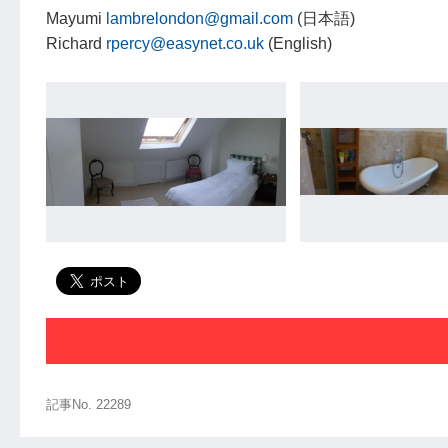
Mayumi
lambrelondon@gmail.com
(日本語)
Richard
rpercy@easynet.co.uk
(English)
記事No. 22289