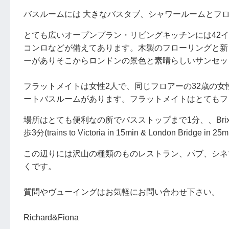
バスルームには 大きなバスタブ、シャワールームとフ
とても広いオープンプラン・リビングキッチンには42インチ
コンロなどが備えてあります。木製のフローリングと新
ーがありそこからロンドンの景色と素晴らしいサンセッ
フラットメイトは女性2人で、同じフロアーの32歳の女
ートバスルームがあります。フラットメイトはとてもフ
場所はとても便利なの所でバスストップまで1分、、Brixton tube(zo
歩3分(trains to Victoria in 15min & London Bridge in 25m
この辺りには沢山の種類のものレストラン、パブ、シネマ、フ
くです。
質問やヴューイングはお気軽にお問い合わせ下さい。
Richard&Fiona