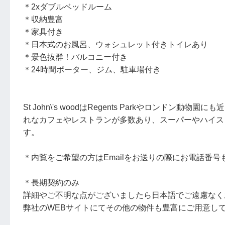
＊2xダブルベッドルーム
＊収納豊富
＊家具付き
＊日本式のお風呂、ウォシュレット付きトイレあり
＊景色抜群！バルコニー付き
＊24時間ポーター、ジム、駐車場付き
St John\'s woodはRegents Parkやロン
れなカフェやレストランが多数あり、スーパーやハイス
す。
＊内覧をご希望の方はEmailをお送りの際にお電話番
＊長期契約のみ
詳細やご不明な点がございましたら日本語でご遠慮なく
弊社のWEBサイトにてその他の物件も豊富にご用意し