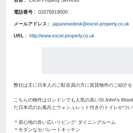
名前
Excel Property Services
電話番号
02076919000
メールアドレス
japanesedesk@excel-property.co.uk
URL
http://www.excel-property.co.uk
弊社は主に日本人のご駐在員の方に賃貸物件のご紹介を
こちらの物件はロンドンでも人気の高いSt John\'s
た日本式のお風呂とウォシュレット付きのトイレがつい
＊居心地の良い広いリビング･ダイニングルーム
＊モダンなセパレートキッチン