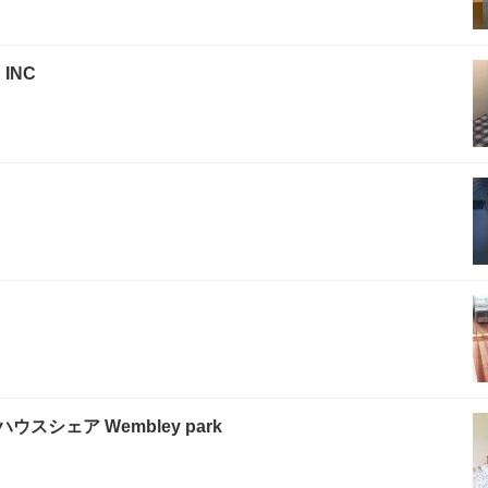
 INC
シェア Wembley park