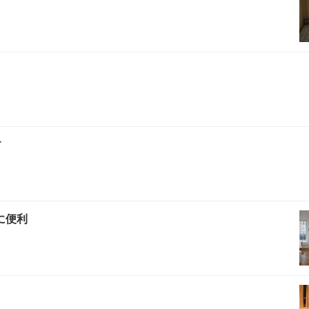
す
常に便利