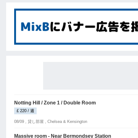
Notting Hill / Zone 1 / Double Room
£ 220 / 週
08/09 ,
貸し部屋
, Chelsea & Kensington
Massive room - Near Bermondsey Station