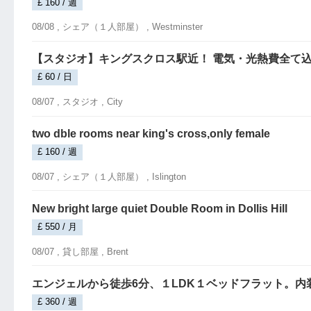
£ 160 / 週
08/08 ,
シェア（１人部屋）
, Westminster
【スタジオ】キングスクロス駅近！ 電気・光熱費全て込みWiF
£ 60 / 日
08/07 ,
スタジオ
, City
two dble rooms near king's cross,only female
£ 160 / 週
08/07 ,
シェア（１人部屋）
, Islington
New bright large quiet Double Room in Dollis Hill
£ 550 / 月
08/07 ,
貸し部屋
, Brent
エンジェルから徒歩6分、１LDK１ベッドフラット。
£ 360 / 週