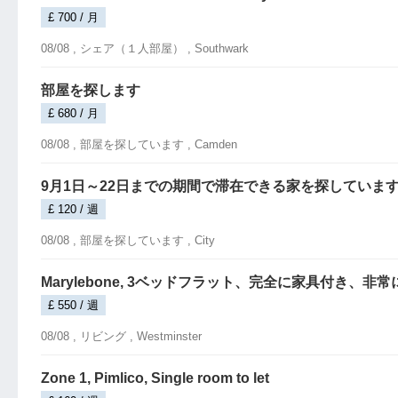
£ 700 / 月
08/08 ,
シェア（１人部屋）
, Southwark
部屋を探します
£ 680 / 月
08/08 ,
部屋を探しています
, Camden
9月1日～22日までの期間で滞在できる家を探していま
£ 120 / 週
08/08 ,
部屋を探しています
, City
Marylebone, 3ベッドフラット、完全に家具付き、非
£ 550 / 週
08/08 ,
リビング
, Westminster
Zone 1, Pimlico, Single room to let