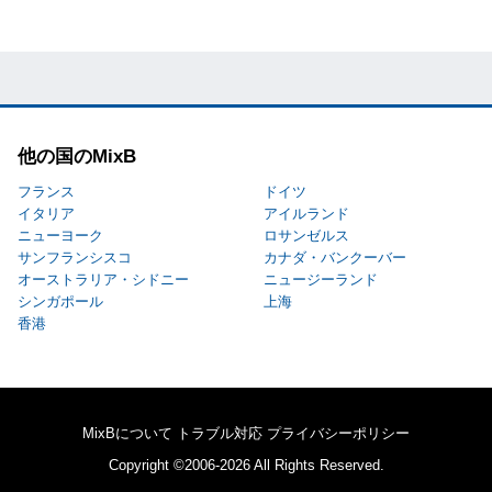
他の国のMixB
フランス
ドイツ
イタリア
アイルランド
ニューヨーク
ロサンゼルス
サンフランシスコ
カナダ・バンクーバー
オーストラリア・シドニー
ニュージーランド
シンガポール
上海
香港
MixBについて
トラブル対応
プライバシーポリシー
Copyright ©2006-2026 All Rights Reserved.