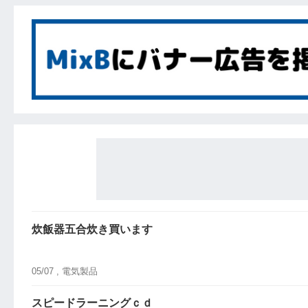
炊飯器五合炊き買います
05/07 ,
電気製品
スピードラーニングｃｄ