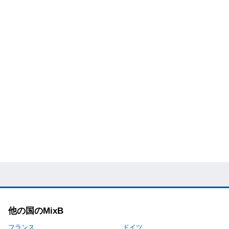
他の国のMixB
フランス
ドイツ