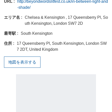
URL
http://beyondwordslitfest.co.uk/in-between-light-and
-shade/
エリア名
Chelsea & Kensington , 17 Queensberry Pl, So
uth Kensington, London SW7 2D
最寄駅
South Kensington
住所
17 Queensberry Pl, South Kensington, London SW
7 2DT, United Kingdom
地図を表示する