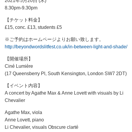
2021年5月20日 (木)
8.30pm-9.30pm
【チケット料金】
£15, conc. £13, students £5
※ご予約はホームページよりお願い致します。
http://beyondwordslitfest.co.uk/in-between-light-and-shade/
【開催場所】
Ciné Lumière
(17 Queensberry Pl, South Kensington, London SW7 2DT)
【イベント内容】
A concert by Agathe Max & Anne Lovett with visuals by Li
Chevalier
Agathe Max, viola
Anne Lovett, piano
Li Chevalier, visuals Obscure clarté