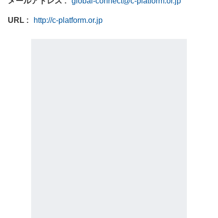
メールアドレス
global-connect@c-platform.or.jp
URL
http://c-platform.or.jp