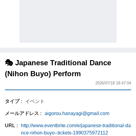
🎭 Japanese Traditional Dance
(Nihon Buyo) Perform
2026/07/18 18:47:04
タイプ
イベント
メールアドレス
aigorou.hanayagi@gmail.com
URL
http://www.eventbrite.com/e/japanese-traditional-da
nce-nihon-buyo--tickets-1990375972112