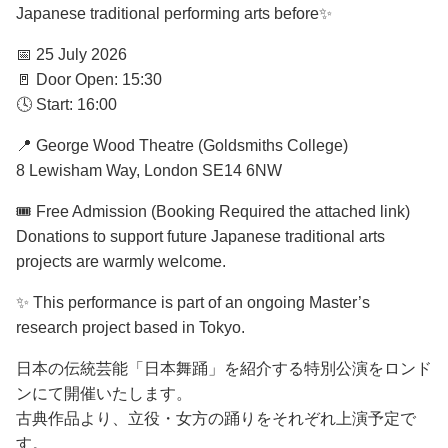
Japanese traditional performing arts before✨
📅 25 July 2026
🚪 Door Open: 15:30
🕓 Start: 16:00
📍 George Wood Theatre (Goldsmiths College)
8 Lewisham Way, London SE14 6NW
🎟 Free Admission (Booking Required the attached link)
Donations to support future Japanese traditional arts
projects are warmly welcome.
✨ This performance is part of an ongoing Master’s
research project based in Tokyo.
日本の伝統芸能「日本舞踊」を紹介する特別公演をロンド
ンにて開催いたします。
古典作品より、立役・女方の踊りをそれぞれ上演予定で
す。