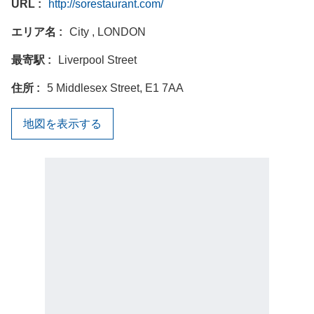
URL
http://sorestaurant.com/
エリア名
City , LONDON
最寄駅
Liverpool Street
住所
5 Middlesex Street, E1 7AA
地図を表示する