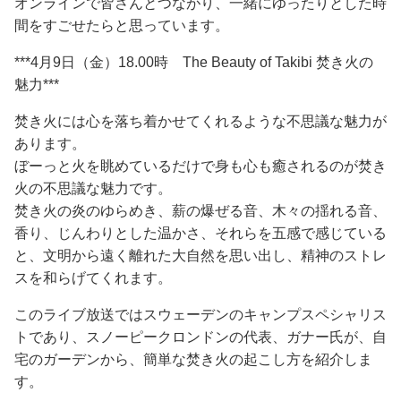
オンラインで皆さんとつながり、一緒にゆったりとした時
間をすごせたらと思っています。
***4月9日（金）18.00時 The Beauty of Takibi 焚き火の
魅力***
焚き火には心を落ち着かせてくれるような不思議な魅力が
あります。
ぼーっと火を眺めているだけで身も心も癒されるのが焚き
火の不思議な魅力です。
焚き火の炎のゆらめき、薪の爆ぜる音、木々の揺れる音、
香り、じんわりとした温かさ、それらを五感で感じている
と、文明から遠く離れた大自然を思い出し、精神のストレ
スを和らげてくれます。
このライブ放送ではスウェーデンのキャンプスペシャリス
トであり、スノーピークロンドンの代表、ガナー氏が、自
宅のガーデンから、簡単な焚き火の起こし方を紹介しま
す。