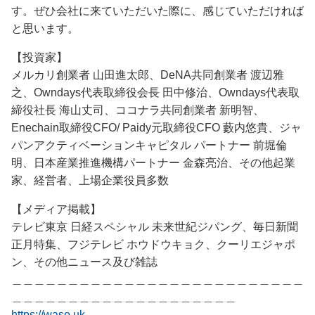
す。ぜひ会社に来ていただいた際に、感じていただければ
と思います。
【投資家】
メルカリ創業者 山田進太郎、DeNA共同創業者 渡辺雅
之、Owndays代表取締役会長 田中修治、Owndays代表取
締役社長 海山丈司、ココナラ共同創業者 新明智、
Enechain取締役CFO/ Paidy元取締役CFO 藪内悠貴、ジャ
パンアクティベーションキャピタル パートナー 前堀倫
明、日本産業推進機構パートナー 金森亮治、その他起業
家、経営者、上場企業役員多数
【メディア掲載】
テレビ東京 日経スペシャル 未来世紀ジパング、毎日新聞
正月特集、フジテレビ ホウドウキョク、クーリエジャポ
ン、その他ニュース及び雑誌
＿＿＿＿＿＿＿＿＿＿＿＿＿＿＿＿＿＿＿＿＿＿＿＿＿＿
＿＿＿＿＿＿＿＿＿＿＿＿＿＿＿＿＿＿＿＿
https://waso.uk