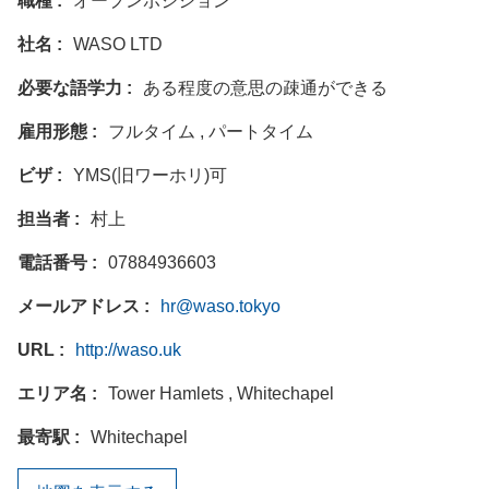
職種
オープンポジション
社名
WASO LTD
必要な語学力
ある程度の意思の疎通ができる
雇用形態
フルタイム , パートタイム
ビザ
YMS(旧ワーホリ)可
担当者
村上
電話番号
07884936603
メールアドレス
hr@waso.tokyo
URL
http://waso.uk
エリア名
Tower Hamlets , Whitechapel
最寄駅
Whitechapel