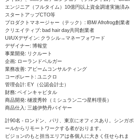
エンジニア（フルタイム）10億円以上資金調達実施済み
スタートアップCTO等
プロダクトマネージャー（テック）: IBM/ Afrofrog創業者
クリエイティブ: bad hair day共同創業者
UI/UXデザイン: クラシル→マネーフォワード
デザイナー: 博報堂
事業開発: リクルート
企画: ローランドベルガー
業務改善: アビームコンサルティング
コーポレート: ユニクロ
管理会計: EY（公認会計士）
財務: ベインキャピタル
商品開発: 樋渡秀幹（ミシュラン二つ星料理長）
商品仕入: 三越伊勢丹バイヤー
計90名 - ロンドン、パリ、東京にオフィスあり。シンガポ
ールからリモートワークする者がおります。
ビジョンのもと担当エリアは各個人に大きく任せられま