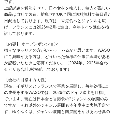
です。
上記課題を解決すべく、日本食材を輸入し、輸入が難しい
商品は自社で製造、離島含むUK全国に送料無料で毎日週7
日配送しております。現在は、香港食へとジャンルを広
げ、フランスには2026年2月に進出、今年ドイツ進出を検
討しております。
【内容】 オープンポジション
様々なキャリアの方がいらっしゃるかと思います。WASO
にご興味がある方は、どういった領域の仕事に興味がある
か記載いただきご応募ください。（2024年、2025年合わ
せビザも合計8枚発給しております）
【会社の目指す方向性】
現在、イギリスとフランスで事業を展開し、毎年2桁以上
の成長をするWASOでは、2026年のドイツ進出を目指し
ています。現在は日本食と香港食の2ジャンルの展開のみ
ですが、それ以外のジャンル展開も本年度中に実施予定で
す。ゆくゆくは、ジャンル展開と国展開をかけあわせ真の