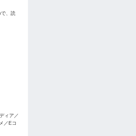
ので、読
ディア／
メ／Eコ