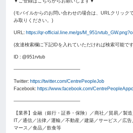
▼ご登録はこちらからお願いします▼
(モバイルからのお問い合わせの場合は、URLクリック
み取りください。)
URL:
https://qr-official.line.me/gs/M_951rvtub_GW.png?
(友達検索欄に下記IDを入れていただければ検索可能です
ID : @951rvtub
――――――――――――――
Twitter:
https://twitter.com/CentrePeopleJob
Facebook:
https://www.facebook.com/CentrePeopleAppo
――――――――――――――
【業界】金融（銀行・証券・保険）／商社／貿易／製造
IT／通信／法律／運輸／不動産／建築／サービス／広
マース／食品／飲食等