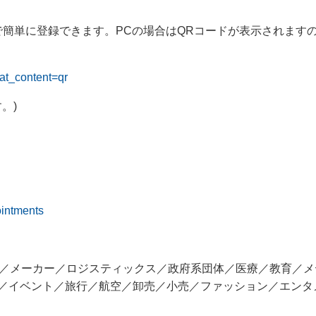
で簡単に登録できます。PCの場合はQRコードが表示されます
oat_content=qr
。)
intments
／メーカー／ロジスティックス／政府系団体／医療／教育／メ
告／イベント／旅行／航空／卸売／小売／ファッション／エンタ