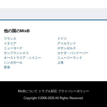
他の国のMixB
フランス
ドイツ
イタリア
アイルランド
ニューヨーク
ロサンゼルス
サンフランシスコ
カナダ・バンクーバー
オーストラリア・シドニー
ニュージーランド
シンガポール
上海
香港
MixBについて
トラブル対応
プライバシーポリシー
Copyright ©2006-2026 All Rights Reserved.