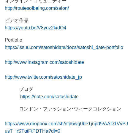
オンライン・コミュニティー
http://routesofbeing.com/salon/
ビデオ作品
https://youtu.be/V8yuz2kidO4
Portfolio
https://issuu.com/satoshidate/docs/satoshi_date-portfolio
http://www.instagram.com/satoshidate
http://www.twitter.com/satoshidate_jp
ブログ
https://note.com/satoshidate
ロンドン・ファッション･ウィークコレクション
https://www.dropbox.com/sh/nfp6wg0be1jnpd5/AAD1VvPJ
usT_jrSTgiFtPDTHa?dl=0