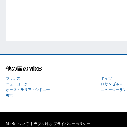
他の国のMixB
フランス
ドイツ
ニューヨーク
ロサンゼルス
オーストラリア・シドニー
ニュージーラン
香港
MixBについて
トラブル対応
プライバシーポリシー