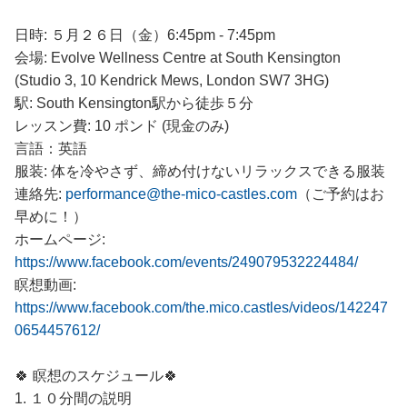
日時: ５月２６日（金）6:45pm - 7:45pm
会場: Evolve Wellness Centre at South Kensington
(Studio 3, 10 Kendrick Mews, London SW7 3HG)
駅: South Kensington駅から徒歩５分
レッスン費: 10 ポンド (現金のみ)
言語：英語
服装: 体を冷やさず、締め付けないリラックスできる服装
連絡先:
performance@the-mico-castles.com
（ご予約はお
早めに！）
ホームページ:
https://www.facebook.com/events/249079532224484/
瞑想動画:
https://www.facebook.com/the.mico.castles/videos/142247
0654457612/
🍀 瞑想のスケジュール🍀
1. １０分間の説明