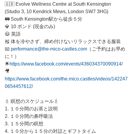
🇬🇧 Evolve Wellness Centre at South Kensington
(Studio 3, 10 Kendrick Mews, London SW7 3HG)
🚃 South Kensington駅から徒歩５分
💎 10 ポンド (現金のみ)
😃 英語
🎽 体を冷やさず、締め付けないリラックスできる服装
📧
performance@the-mico-castles.com
（ご予約はお早め
に！）
🌟
https://www.facebook.com/events/436034370090914/
🎥
https://www.facebook.com/the.mico.castles/videos/142247
0654457612/
💧 瞑想のスケジュール💧
1. １０分間のお茶と説明
2. １０分間の鼻呼吸法
3. １５分間の瞑想
4. １０分から１５分の対話とギフトタイム