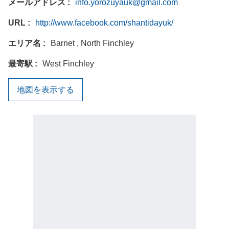
メールアドレス
info.yorozuyauk@gmail.com
URL
http://www.facebook.com/shantidayuk/
エリア名
Barnet , North Finchley
最寄駅
West Finchley
地図を表示する