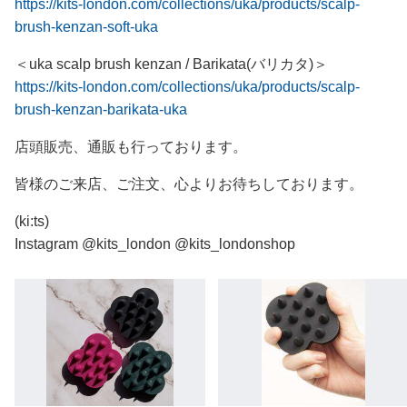
https://kits-london.com/collections/uka/products/scalp-
brush-kenzan-soft-uka
＜uka scalp brush kenzan / Barikata(バリカタ)＞
https://kits-london.com/collections/uka/products/scalp-
brush-kenzan-barikata-uka
店頭販売、通販も行っております。
皆様のご来店、ご注文、心よりお待ちしております。
(ki:ts)
Instagram @kits_london @kits_londonshop