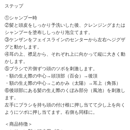
ステップ
①シャンプー時
②髪と頭皮をしっかり予洗いした後、クレンジングまたは
シャンプーを塗布ししっかり泡立てます。
③ケンザンをフェイスラインのセンターから左右へジグザ
グと動かします。
④耳の上、襟足から、それぞれ上に向かって縦に大きく動
かします。
⑤ブラシで片側ずつ頭のツボを刺激します。
・額の生え際の中心→頭頂部（百会）→後頂
・額の生え際の中心→こめかみ（太陽）→耳上（角孫）
⑥後頭部にある髪の生え際のくぼみ部分（風池）を刺激し
ます。
左手にブラシを持ち頭の付け根に押し当てて少し上を向く
ようにツボに押し当てます。右側も同様に。
＜商品特徴＞