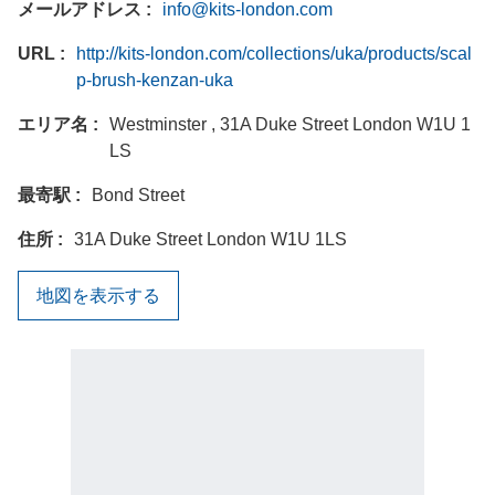
メールアドレス
info@kits-london.com
URL
http://kits-london.com/collections/uka/products/scal
p-brush-kenzan-uka
エリア名
Westminster , 31A Duke Street London W1U 1
LS
最寄駅
Bond Street
住所
31A Duke Street London W1U 1LS
地図を表示する