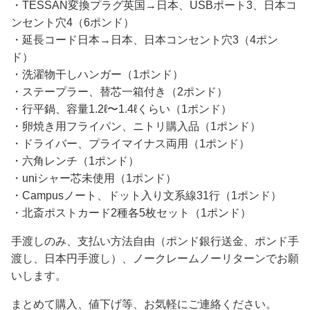
・TESSAN変換プラグ英国→日本、USBポート3、日本コ
ンセント穴4（6ポンド）
・延長コード日本→日本、日本コンセント穴3（4ポン
ド）
・洗濯物干しハンガー（1ポンド）
・ステープラー、替芯一箱付き（2ポンド）
・行平鍋、容量1.2ℓ〜1.4ℓくらい（1ポンド）
・卵焼き用フライパン、ニトリ購入品（1ポンド）
・ドライバー、プライマイナス両用（1ポンド）
・六角レンチ（1ポンド）
・uniシャー芯未使用（1ポンド）
・Campusノート、ドット入り文系線31行（1ポンド）
・北斎ポストカード2種各5枚セット（1ポンド）
手渡しのみ、支払い方法自由（ポンド銀行送金、ポンド手
渡し、日本円手渡し）、ノークレームノーリターンでお願
いします。
まとめて購入、値下げ等、お気軽にご連絡ください。