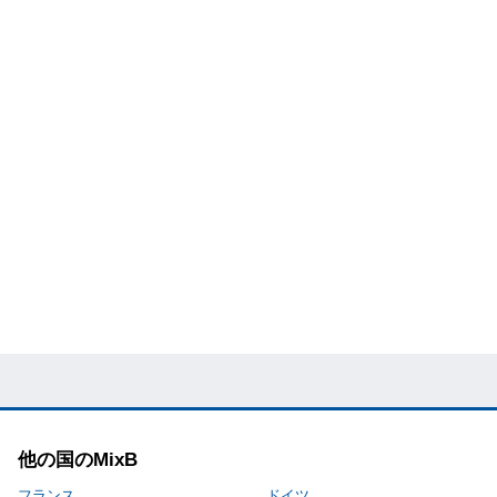
他の国のMixB
フランス
ドイツ