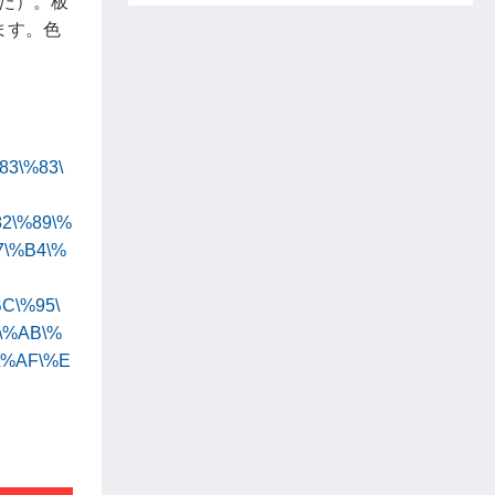
た）。板
ます。色
83\%83\
2\%89\%
7\%B4\%
C\%95\
\%AB\%
\%AF\%E