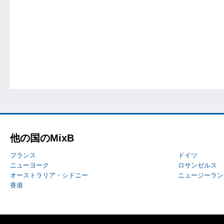
他の国のMixB
フランス
ドイツ
ニューヨーク
ロサンゼルス
オーストラリア・シドニー
ニュージーラン
香港