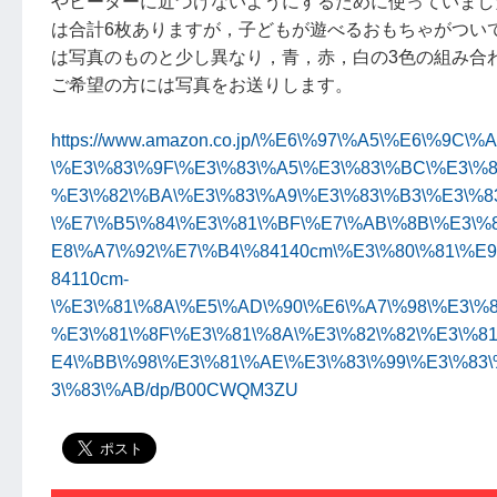
やヒーターに近づけないようにするために使っていまし
は合計6枚ありますが，子どもが遊べるおもちゃがつい
は写真のものと少し異なり，青，赤，白の3色の組み合
ご希望の方には写真をお送りします。
https://www.amazon.co.jp/\%E6\%97\%A5\%E6\%9C\%
\%E3\%83\%9F\%E3\%83\%A5\%E3\%83\%BC\%E3\%8
%E3\%82\%BA\%E3\%83\%A9\%E3\%83\%B3\%E3\%8
\%E7\%B5\%84\%E3\%81\%BF\%E7\%AB\%8B\%E3\%8
E8\%A7\%92\%E7\%B4\%84140cm\%E3\%80\%81\%E
84110cm-
\%E3\%81\%8A\%E5\%AD\%90\%E6\%A7\%98\%E3\%8
%E3\%81\%8F\%E3\%81\%8A\%E3\%82\%82\%E3\%81
E4\%BB\%98\%E3\%81\%AE\%E3\%83\%99\%E3\%83
3\%83\%AB/dp/B00CWQM3ZU