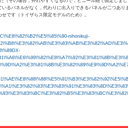
た（その場合，外れやすくなるので，ビニール紐で固定しまし
ているパネルがなく，代わりに出入りできるパネルが二つあり
わせです（トイザらス限定モデルのため）。
AC\%E8\%82\%B2\%E5\%85\%90-nihonikuji-
2\%B8\%E3\%82\%AB\%E3\%83\%AB\%E3\%82\%AD\%E3\%
3\%89DX-
1\%A6\%E6\%99\%82\%E8\%A7\%92\%E3\%81\%8B\%E3\%8
9\%9D\%A2\%E3\%81\%8B\%E3\%82\%89\%E9\%9D\%A2\%E
1\%AE\%E8\%88\%88\%E5\%91\%B3\%E3\%82\%92\%E5\%B
\%A1\%E3\%82\%83\%E3\%83\%91\%E3\%83\%8D\%E3\%83
\%93\%E3\%83\%BC\%E3\%82\%B5\%E3\%83\%BC\%E3\%82