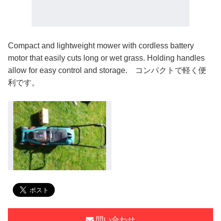
Compact and lightweight mower with cordless battery
motor that easily cuts long or wet grass. Holding handles
allow for easy control and storage. コンパクトで軽く便
利です。
問い合わせ