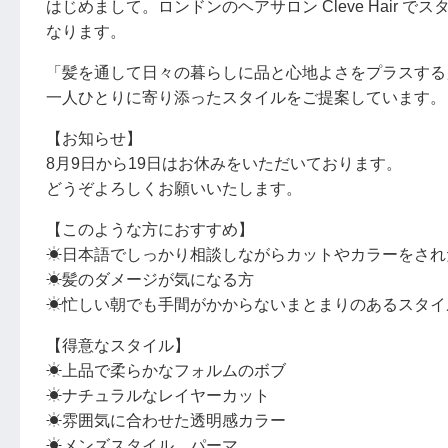
はじめまして。ロンドンのヘアサロン Cleve Hair
なります。
「髪を通して日々の暮らしに品と心地よさをプラスする
一人ひとりに寄り添ったスタイルをご提案しています。
【お知らせ】
8月9日から19日はお休みをいただいております。
どうぞよろしくお願いいたします。
【このような方におすすめ】
☀︎日本語でしっかり相談しながらカットやカラーをされ
☀︎髪のダメージが気になる方
☀︎忙しい朝でも手間がかからないまとまりのあるスタ
【得意なスタイル】
☀︎上品で柔らかなフォルムのボブ
☀︎ナチュラルなレイヤーカット
☀︎雰囲気に合わせた透明感カラー
☀︎メンズスタイル、パーマ