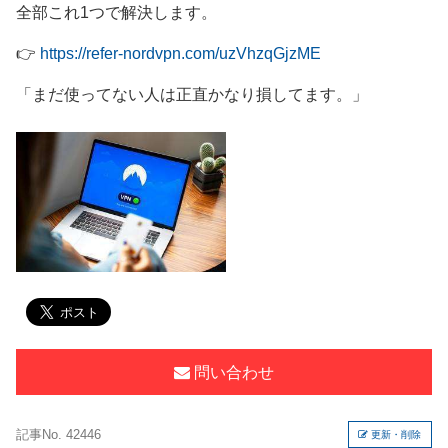
全部これ1つで解決します。
👉
https://refer-nordvpn.com/uzVhzqGjzME
「まだ使ってない人は正直かなり損してます。」
問い合わせ
記事No. 42446
更新・削除