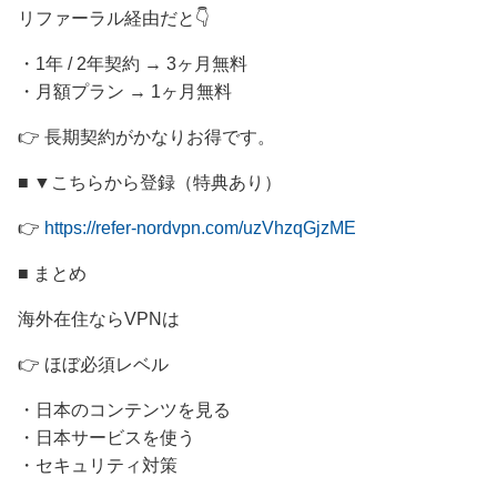
リファーラル経由だと👇
・1年 / 2年契約 → 3ヶ月無料
・月額プラン → 1ヶ月無料
👉 長期契約がかなりお得です。
■ ▼こちらから登録（特典あり）
👉
https://refer-nordvpn.com/uzVhzqGjzME
■ まとめ
海外在住ならVPNは
👉 ほぼ必須レベル
・日本のコンテンツを見る
・日本サービスを使う
・セキュリティ対策