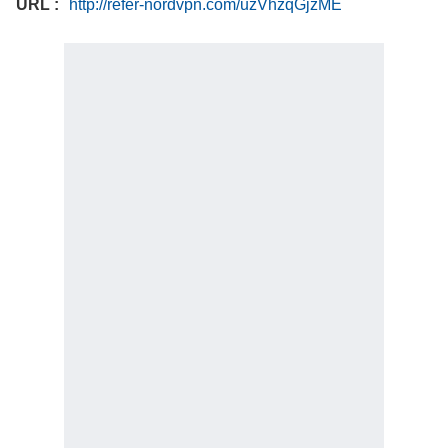
URL
http://refer-nordvpn.com/uzVhzqGjzME