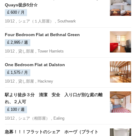
Quays徒歩5分☆
£ 600 / 月
10/12 ,
シェア（１人部屋）
, Southwark
Four Bedroom Flat at Bethnal Green
£ 2,995 / 週
10/12 ,
貸し部屋
, Tower Hamlets
One Bedroom Flat at Dalston
£ 1,575 / 月
10/12 ,
貸し部屋
, Hackney
駅より徒歩３分 清潔 安全 入り口が別な庭の離
れ、２人可
£ 100 / 週
10/12 ,
シェア（相部屋）
, Ealing
急募！！！フラットのシェア ホーヴ（ブライト