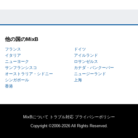
他の国のMixB
フランス
ドイツ
イタリア
アイルランド
ニューヨーク
ロサンゼルス
サンフランシスコ
カナダ・バンクーバー
オーストラリア・シドニー
ニュージーランド
シンガポール
上海
香港
MixBについて
トラブル対応
プライバシーポリシー
Copyright ©2006-2026 All Rights Reserved.