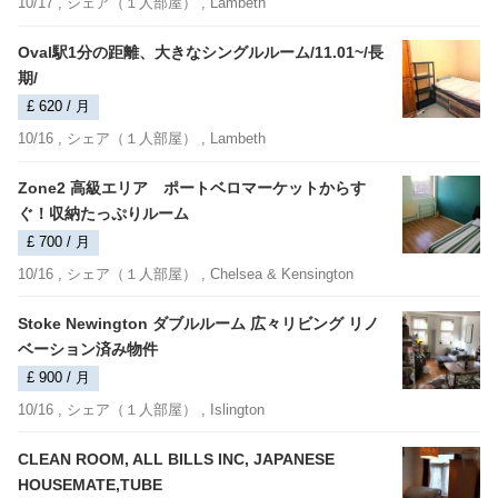
10/17 ,
シェア（１人部屋）
, Lambeth
Oval駅1分の距離、大きなシングルルーム/11.01~/長
期/
£ 620 / 月
10/16 ,
シェア（１人部屋）
, Lambeth
Zone2 高級エリア ポートベロマーケットからす
ぐ！収納たっぷりルーム
£ 700 / 月
10/16 ,
シェア（１人部屋）
, Chelsea & Kensington
Stoke Newington ダブルルーム 広々リビング リノ
ベーション済み物件
£ 900 / 月
10/16 ,
シェア（１人部屋）
, Islington
CLEAN ROOM, ALL BILLS INC, JAPANESE
HOUSEMATE,TUBE