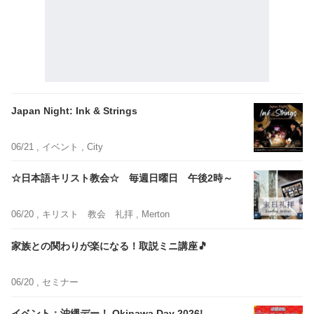
Japan Night: Ink & Strings
06/21 ,
イベント
, City
☆日本語キリスト教会☆ 毎週日曜日 午後2時～
06/20 ,
キリスト 教会 礼拝
, Merton
家族との関わりが楽になる！取説ミニ講座🎵
06/20 ,
セミナー
イベント：沖縄デー！ Okinawa Day 2026!