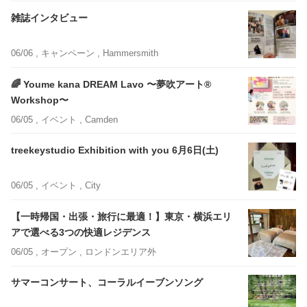
雑誌インタビュー
06/06 ,
キャンペーン
, Hammersmith
🌈 Youme kana DREAM Lavo 〜夢吹アート®︎
Workshop〜
06/05 ,
イベント
, Camden
treekeystudio Exhibition with you 6月6日(土)
06/05 ,
イベント
, City
【一時帰国・出張・旅行に最適！】東京・横浜エリ
アで選べる3つの快適レジデンス
06/05 ,
オープン
, ロンドンエリア外
サマーコンサート、コーラルイーブンソング