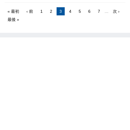
« 最初
‹ 前
1
2
3
4
5
6
7
…
次 ›
最後 »