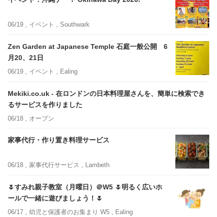
06/19 ,
イベント
, Southwark
Zen Garden at Japanese Temple 石庭一般公開 6
月20、21日
06/19 ,
イベント
, Ealing
Mekiki.co.uk - 在ロンドンの日本料理屋さんを、簡単に検索でき
るサービスを作りました
06/18 ,
オープン
家事代行・作り置き料理サービス
06/18 ,
家事代行サービス
, Lambeth
🌷すみれ親子教室（月曜日）＠W5 🌷明るく広いホ
ールで一緒に遊びましょう！🌷
06/17 ,
幼児と保護者のお集まり W5
, Ealing