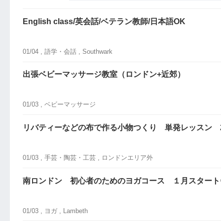
English class/英会話/ベテラン教師/日本語OK
01/04 ,
語学・会話
, Southwark
出張ベビーマッサージ教室（ロンドン+近郊）
01/03 ,
ベビーマッサージ
リバティーなどの布で作る小物つくり 単発レッスン 2月
01/03 ,
手芸・陶芸・工芸
, ロンドンエリア外
南ロンドン 初心者のためのヨガコース １月スタート
01/03 ,
ヨガ
, Lambeth