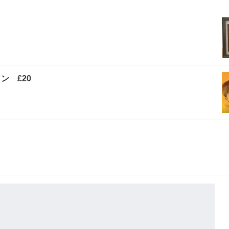
ン £20