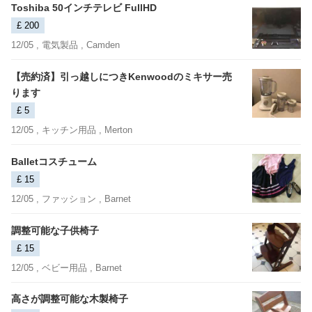
Toshiba 50インチテレビ FullHD
£ 200
12/05 ,
電気製品
, Camden
【売約済】引っ越しにつきKenwoodのミキサー売
ります
£ 5
12/05 ,
キッチン用品
, Merton
Balletコスチューム
£ 15
12/05 ,
ファッション
, Barnet
調整可能な子供椅子
£ 15
12/05 ,
ベビー用品
, Barnet
高さが調整可能な木製椅子