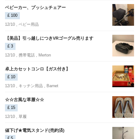
ベビーカー、プッシュチェアー
£ 100
12/10 ,
ベビー用品
【美品】引っ越しにつきVRゴーグル売ります
£ 3
12/10 ,
携帯電話
, Merton
卓上カセットコンロ【ガス付き】
£ 10
12/10 ,
キッチン用品
, Barnet
☆☆古風な草履☆☆
£ 15
12/10 ,
草履
値下げ★電気スタンド(売約済)
£ 5