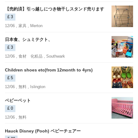
【売約済】引っ越しにつき物干しスタンド売ります
£ 3
12/06 ,
家具
, Merton
日本食、シュミテクト、
£ 3
12/06 ,
食材 化粧品
, Southwark
Children shoes etc(from 12month to 4yrs)
£ 5
12/06 ,
無料
, Islington
ベビーベット
£ 0
12/06 ,
無料
Hauck Disney (Pooh) ベビーチェアー