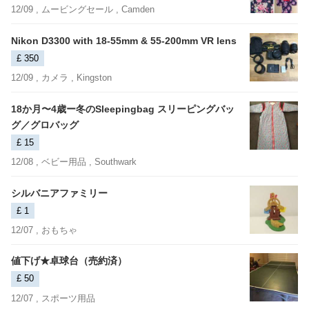
12/09 ,
ムービングセール
, Camden
Nikon D3300 with 18-55mm & 55-200mm VR lens
£ 350
12/09 ,
カメラ
, Kingston
18か月〜4歳ー冬のSleepingbag スリーピングバッ
グ／グロバッグ
£ 15
12/08 ,
ベビー用品
, Southwark
シルバニアファミリー
£ 1
12/07 ,
おもちゃ
値下げ★卓球台（売約済）
£ 50
12/07 ,
スポーツ用品