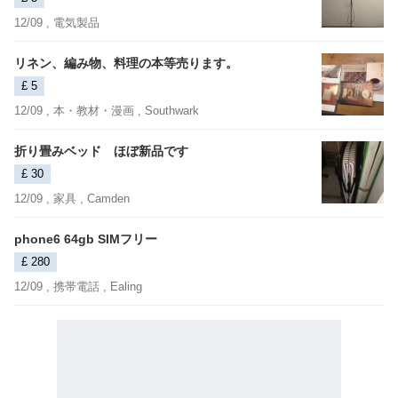
12/09 ,
電気製品
リネン、編み物、料理の本等売ります。
£ 5
12/09 ,
本・教材・漫画
, Southwark
折り畳みベッド ほぼ新品です
£ 30
12/09 ,
家具
, Camden
phone6 64gb SIMフリー
£ 280
12/09 ,
携帯電話
, Ealing