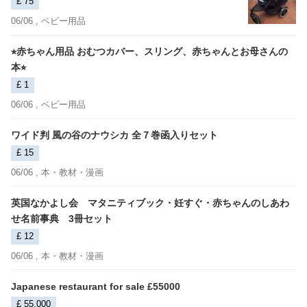
£ 75
06/06 ,
ベビー用品
⭐︎赤ちゃん用品 おむつカバー、スリング、赤ちゃんとお母さんの
本⭐︎
£ 1
06/06 ,
ベビー用品
ワイド判 風の谷のナウシカ 全７巻函入りセット
£ 15
06/06 ,
本・教材・漫画
英国なかよし会 マタニティブック・妊すぐ・赤ちゃんのしあわ
せ名前事典 3冊セット
£ 12
06/06 ,
本・教材・漫画
Japanese restaurant for sale £55000
£ 55,000