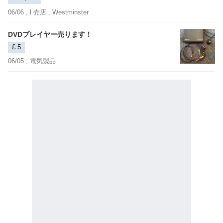
06/06 ,
l 売店
, Westminster
DVDプレイヤー売ります！
£ 5
06/05 ,
電気製品