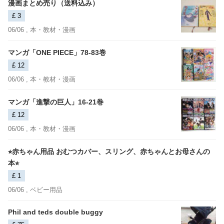
漫画まとめ売り（送料込み）
£ 3
06/06 ,
本・教材・漫画
マンガ「ONE PIECE」78-83巻
£ 12
06/06 ,
本・教材・漫画
マンガ「進撃の巨人」16-21巻
£ 12
06/06 ,
本・教材・漫画
⭐︎赤ちゃん用品 おむつカバー、スリング、赤ちゃんとお母さんの
本⭐︎
£ 1
06/06 ,
ベビー用品
Phil and teds double buggy