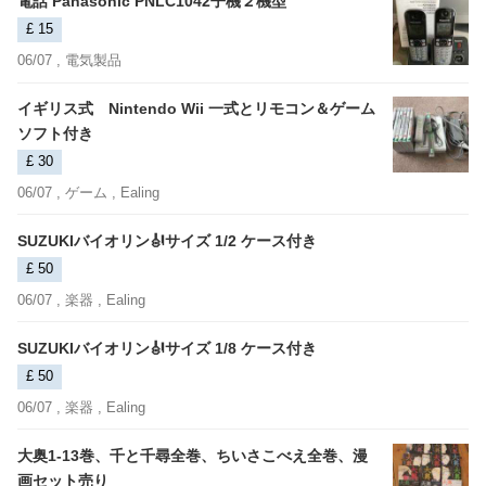
電話 Panasonic PNLC1042子機２機型
£ 15
06/07 ,
電気製品
イギリス式 Nintendo Wii 一式とリモコン＆ゲーム
ソフト付き
£ 30
06/07 ,
ゲーム
, Ealing
SUZUKIバイオリン🎻サイズ 1/2 ケース付き
£ 50
06/07 ,
楽器
, Ealing
SUZUKIバイオリン🎻サイズ 1/8 ケース付き
£ 50
06/07 ,
楽器
, Ealing
大奥1-13巻、千と千尋全巻、ちいさこべえ全巻、漫
画セット売り