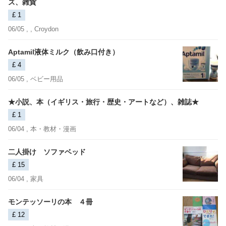
ズ、雑貨
£ 1
06/05 ,
, Croydon
Aptamil液体ミルク（飲み口付き）
£ 4
06/05 ,
ベビー用品
★小説、本（イギリス・旅行・歴史・アートなど）、雑誌★
£ 1
06/04 ,
本・教材・漫画
二人掛け ソファベッド
£ 15
06/04 ,
家具
モンテッソーリの本 ４冊
£ 12