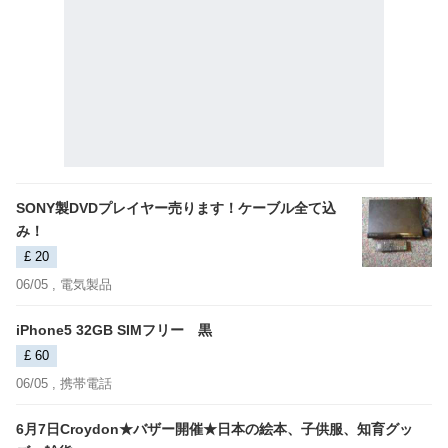
SONY製DVDプレイヤー売ります！ケーブル全て込
み！
£ 20
06/05 ,
電気製品
iPhone5 32GB SIMフリー 黒
£ 60
06/05 ,
携帯電話
6月7日Croydon★バザー開催★日本の絵本、子供服、知育グッ