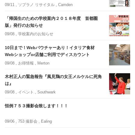
09/11 ,
ソプラノ リサイタル
, Camden
「帰国生のための学校案内２０１８年度 首都圏
版」発行のお知らせ
09/08 ,
学校案内のお知らせ
10日まで！Webバウチャーあり！イタリア食材
Webショップor店舗ご利用でディスカウント
09/08 ,
お得情報
, Merton
木村正人の緊急報告『風見鶏の女王メルケルに死角
は』
09/08 ,
イベント
, Southwark
恒例７５３撮影会致します！！！
09/06 ,
753 撮影会
, Ealing