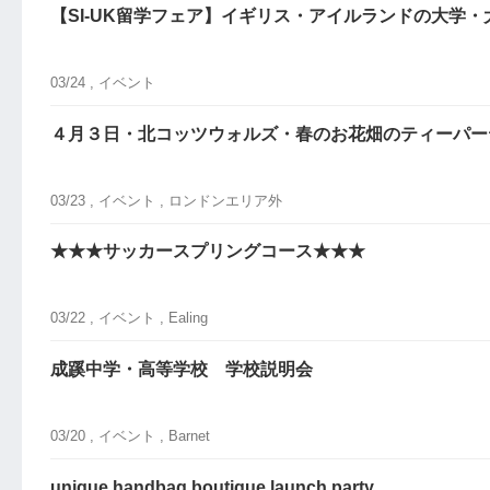
【SI-UK留学フェア】イギリス・アイルランドの大学
03/24 ,
イベント
４月３日・北コッツウォルズ・春のお花畑のティーパー
03/23 ,
イベント
, ロンドンエリア外
★★★サッカースプリングコース★★★
03/22 ,
イベント
, Ealing
成蹊中学・高等学校 学校説明会
03/20 ,
イベント
, Barnet
unique handbag boutique launch party