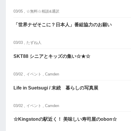
03/05 ,
☆無料☆相談&通訳
「世界ナゼそこに？日本人」番組協力のお願い
03/03 ,
たずね人
SKT88 シニアとキッズの集い☆★☆
03/02 ,
イベント
, Camden
Life in Suetsugi / 末続 暮らしの写真展
03/02 ,
イベント
, Camden
☆Kingstonの駅近く！ 美味しい寿司屋のobon☆