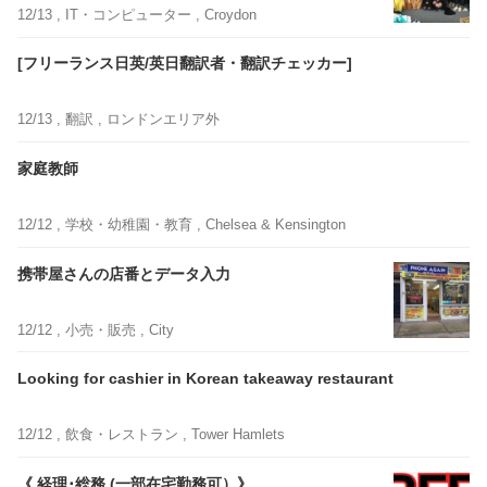
12/13 ,
IT・コンピューター
, Croydon
[フリーランス日英/英日翻訳者・翻訳チェッカー]
12/13 ,
翻訳
, ロンドンエリア外
家庭教師
12/12 ,
学校・幼稚園・教育
, Chelsea & Kensington
携帯屋さんの店番とデータ入力
12/12 ,
小売・販売
, City
Looking for cashier in Korean takeaway restaurant
12/12 ,
飲食・レストラン
, Tower Hamlets
《 経理･総務 (一部在宅勤務可）》