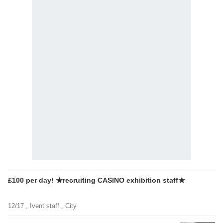
£100 per day! ★recruiting CASINO exhibition staff★
12/17 ,
Ivent staff
, City